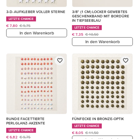
3-D-AUFKLEBER VOLLER STERNE
3/8" (1 CM) LOCKER GEWEBTES
GESCHENKBAND MIT BORDÜRE
LETZTE CHANCE
IN TIEFSEEBLAU
€ 7,80
€ 9,75
LETZTE CHANCE
In den Warenkorb
€ 7,35
€ 10,50
In den Warenkorb
RUNDE FACETTIERTE
FÜNFECKE IN BRONZE-OPTIK
PERLGLANZ-AKZENTE
LETZTE CHANCE
LETZTE CHANCE
€ 8,05
€ 11,50
€ 6,82
€ 9,75