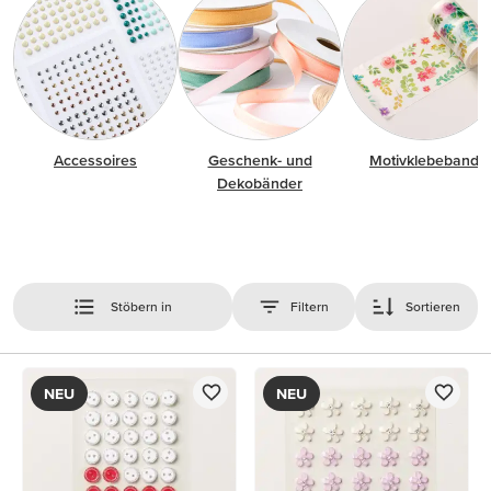
Accessoires
Geschenk- und
Motivklebeband
Dekobänder
Stöbern in
Filtern
Sortieren
NEU
NEU