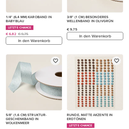
1/4" (6,4 MM) KAROBAND IN
3/8" (1 CM) BESONDERES
BABYBLAU
WELLENBAND IN OLIVGRÜN
LETZTE CHANCE
€ 9,75
€ 6,82
€ 9,75
In den Warenkorb
In den Warenkorb
5/8" (1,6 CM) STRUKTUR-
RUNDE, MATTE AKZENTE IN
GESCHENKBAND IN
ERDTÖNEN
WOLKENMEER
LETZTE CHANCE