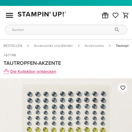
BESTELLEN
Accessoires und Bänder
Accessoires
Tautropfe
167748
TAUTROPFEN-AKZENTE
Die Kollektion entdecken