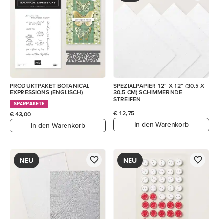
PRODUKTPAKET BOTANICAL
SPEZIALPAPIER 12" X 12" (30,5 X
EXPRESSIONS (ENGLISCH)
30,5 CM) SCHIMMERNDE
STREIFEN
SPARPAKETE
€ 12,75
€ 43,00
In den Warenkorb
In den Warenkorb
NEU
NEU