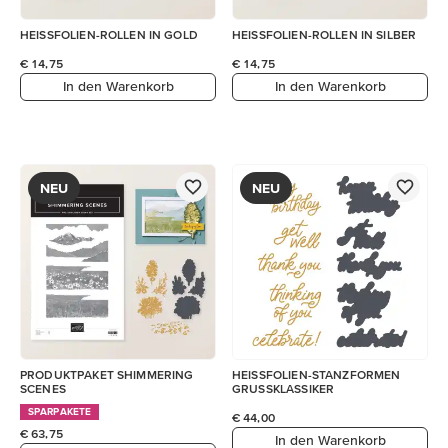
HEISSFOLIEN-ROLLEN IN GOLD
HEISSFOLIEN-ROLLEN IN SILBER
€ 14,75
€ 14,75
In den Warenkorb
In den Warenkorb
NEU
NEU
PRODUKTPAKET SHIMMERING
HEISSFOLIEN-STANZFORMEN
SCENES
GRUSSKLASSIKER
SPARPAKETE
€ 44,00
€ 63,75
In den Warenkorb