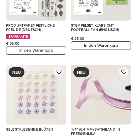
PRODUKTPAKET FESTLICHE
STEMPELSET KLARSICHT
FREUDE (DEUTSCH)
FOOTBALL FAN (ENGLISCH)
SPARPAKETE
€ 25,00
€ 53,00
In den Warenkorb
In den Warenkorb
NEU
NEU
SELBSTKLEBENDE BLÜTEN
1/4" (6,4 MM) SATINBAND IN
FREESIENLILA