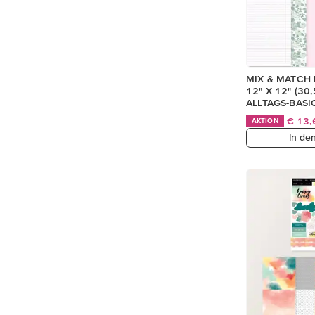
MIX & MATCH
12" X 12" (30
ALLTAGS-BASI
€ 13
AKTION
In de