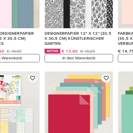
 DESIGNERPAPIER
DESIGNERPAPIER 12" X 12" (30,5
FARBKA
,5 X 30,5 CM)
X 30,5 CM) KÜNSTLERISCHER
(30,5 
CS
GARTEN
VERBU
,60
€ 16,00
€ 13,60
€ 16,00
€ 14,7
AKTION
n Warenkorb
In den Warenkorb