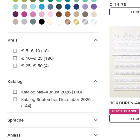
€ 14,75
In de
Preis
€ 5–€ 10 (18)
€ 10–€ 25 (186)
€ 25–€ 50 (4)
Katalog
Katalog Mai–August 2026 (160)
Katalog September-Dezember 2026
BORDÜREN-AK
(144)
LETZTE CHANCE
In de
Sprache
Anlass