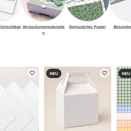
 Umschläge
Verpackungsmaterialie
Gemustertes Papier
Besonder
n
NEU
NEU