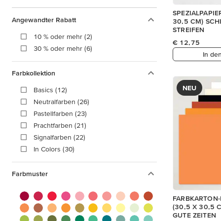
SPEZIALPAPIER
Angewandter Rabatt
30,5 CM) SC
STREIFEN
10 % oder mehr (2)
€ 12,75
30 % oder mehr (6)
In de
Farbkollektion
NEU
Basics (12)
Neutralfarben (26)
Pastellfarben (23)
Prachtfarben (21)
Signalfarben (22)
In Colors (30)
Farbmuster
FARBKARTON-
(30,5 X 30,5
GUTE ZEITEN