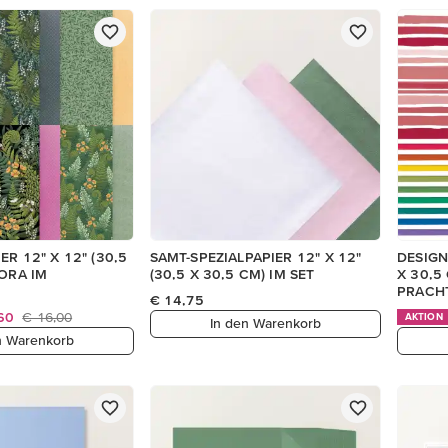
R 12" X 12" (30,5
SAMT-SPEZIALPAPIER 12" X 12"
DESIGN
LORA IM
(30,5 X 30,5 CM) IM SET
X 30,5
PRACH
€ 14,75
,60
€ 16,00
AKTION
In den Warenkorb
n Warenkorb