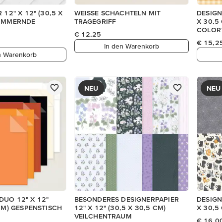
 12" X 12" (30,5 X
WEISSE SCHACHTELN MIT
DESIGN
HIMMERNDE
TRAGEGRIFF
X 30,5
COLOR
€ 12,25
€ 15,2
In den Warenkorb
n Warenkorb
NEU
NEU
DUO 12" X 12"
BESONDERES DESIGNERPAPIER
DESIGN
 CM) GESPENSTISCH
12" X 12" (30,5 X 30,5 CM)
X 30,5
VEILCHENTRAUM
€ 16,0