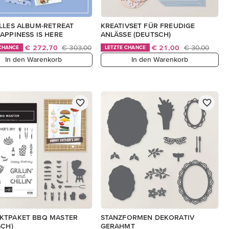
LLES ALBUM-RETREAT
KREATIVSET FÜR FREUDIGE
APPINESS IS HERE
ANLÄSSE (DEUTSCH)
€ 272,70
€ 303,00
€ 21,00
€ 30,00
 CHANCE
LETZTE CHANCE
In den Warenkorb
In den Warenkorb
KTPAKET BBQ MASTER
STANZFORMEN DEKORATIV
SCH)
GERAHMT