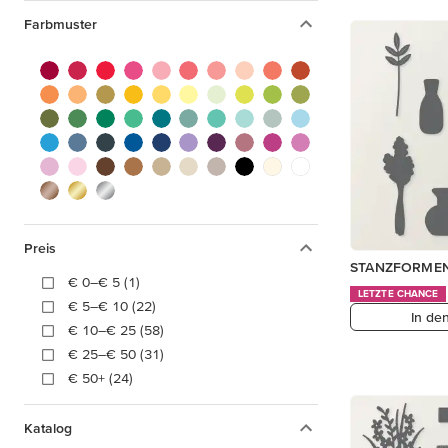
Farbmuster
Preis
STANZFORME
€ 0–€ 5 (1)
LETZTE CHANCE
€ 5–€ 10 (22)
In de
€ 10–€ 25 (58)
€ 25–€ 50 (31)
€ 50+ (24)
Katalog