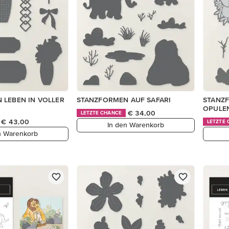
 LEBEN IN VOLLER
STANZFORMEN AUF SAFARI
STANZ
OPULE
€ 34,00
LETZTE CHANCE
€ 43,00
LETZTE
In den Warenkorb
n Warenkorb