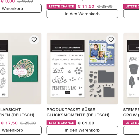
€ 8,00
€ 16,00
€ 11,50
€ 23,00
LETZTE CHANCE
LETZTE
n Warenkorb
In den Warenkorb
KLARSICHT
PRODUKTPAKET SÜSSE
STEMPE
ENEN (DEUTSCH)
GLÜCKSMOMENTE (DEUTSCH)
GROW (
€ 17,50
€ 25,00
€ 61,00
LETZTE CHANCE
LETZTE
n Warenkorb
In den Warenkorb