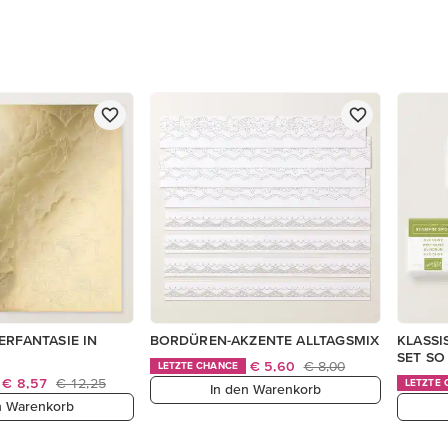
ERFANTASIE IN
BORDÜREN-AKZENTE ALLTAGSMIX
KLASSI
SET SO
€ 5,60
€ 8,00
LETZTE CHANCE
€ 8,57
€ 12,25
LETZTE
In den Warenkorb
n Warenkorb