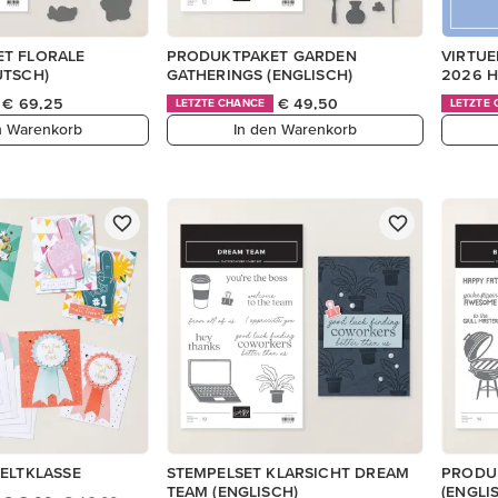
T FLORALE
PRODUKTPAKET GARDEN
VIRTUE
UTSCH)
GATHERINGS (ENGLISCH)
2026 H
€ 69,25
€ 49,50
LETZTE CHANCE
LETZTE
n Warenkorb
In den Warenkorb
ELTKLASSE
STEMPELSET KLARSICHT DREAM
PRODU
TEAM (ENGLISCH)
(ENGLI