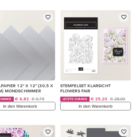
PAPIER 12" X 12" (30,5 X
STEMPELSET KLARSICHT
CM) MONDSCHIMMER
FLOWERS FAIR
€ 6,82
€ 9,75
€ 25,20
€ 28,00
 CHANCE
LETZTE CHANCE
In den Warenkorb
In den Warenkorb