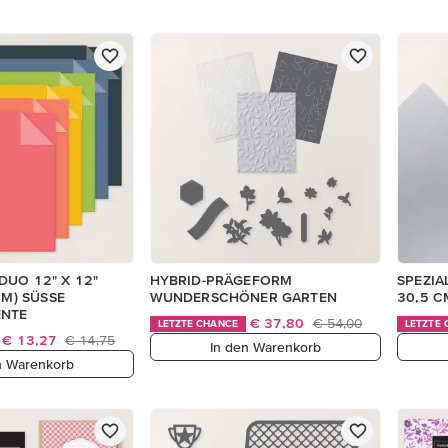
DUO 12" X 12"
HYBRID-PRÄGEFORM
SPEZIAL
CM) SÜSSE
WUNDERSCHÖNER GARTEN
30,5 
NTE
€ 37,80
€ 54,00
LETZTE CHANCE
LETZTE
€ 13,27
€ 14,75
In den Warenkorb
n Warenkorb