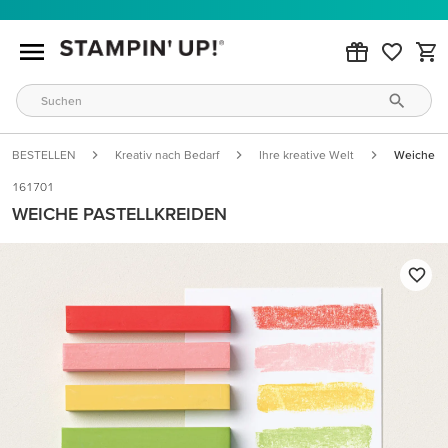
BESTELLEN
Kreativ nach Bedarf
Ihre kreative Welt
Weiche Pa
161701
WEICHE PASTELLKREIDEN