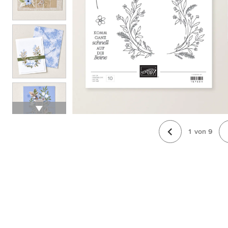
1
von
9