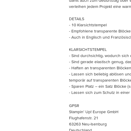
damit auch zum Geburtstag oder 
verleihen jedem Projekt eine war
DETAILS
- 10 Klarsichtstempel
- Empfohlene transparente Blöcke (s
- Auch in Englisch und Französisch
KLARSICHTSTEMPEL
- Sind durchsichtig, wodurch sich d
- Sind gerade elastisch genug, da
- Haften an transparenten Blöcken
- Lassen sich beliebig ablösen u
temporär auf transparenten Blöc
- Sparen Platz – ein Satz Blöcke (s
- Lassen sich zum Schutz in eine
GPSR
Stampin’ Up! Europe GmbH
Flughafenstr. 21
63263 Neu-Isenburg
Deutschland