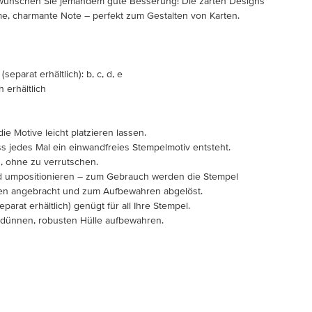
wünschen Sie jemandem gute Besserung! Die zarten Designs
me, charmante Note – perfekt zum Gestalten von Karten.
eparat erhältlich): b, c, d, e
 erhältlich
ie Motive leicht platzieren lassen.
ss jedes Mal ein einwandfreies Stempelmotiv entsteht.
, ohne zu verrutschen.
nd umpositionieren – zum Gebrauch werden die Stempel
ken angebracht und zum Aufbewahren abgelöst.
eparat erhältlich) genügt für all Ihre Stempel.
r dünnen, robusten Hülle aufbewahren.