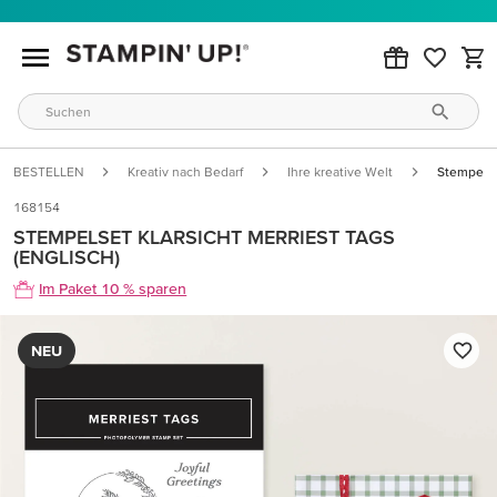
BESTELLEN
Kreativ nach Bedarf
Ihre kreative Welt
Stempelset
168154
STEMPELSET KLARSICHT MERRIEST TAGS
(ENGLISCH)
Im Paket 10 % sparen
NEU