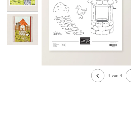
1
von
4