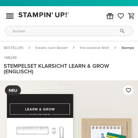
BESTELLEN
Kreativ nach Bedarf
Ihre kreative Welt
Stempelse
168249
STEMPELSET KLARSICHT LEARN & GROW
(ENGLISCH)
NEU