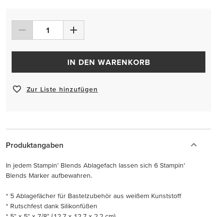
IN DEN WARENKORB
Zur Liste hinzufügen
Produktangaben
In jedem Stampin’ Blends Ablagefach lassen sich 6 Stampin’
Blends Marker aufbewahren.
* 5 Ablagefächer für Bastelzubehör aus weißem Kunststoff
* Rutschfest dank Silikonfüßen
* 5" x 5" x 7/8" (12,7 x 12,7 x 2,2 cm)