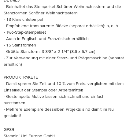
DETAILS
- Beinhaltet das Stempelset Schöner Weihnachtsstern und die
Stanzformen Schöner Weihnachtsstern
- 13 Klarsichtstempel
- Empfohlene transparente Blöcke (separat erhältlich): b, d, h
- Two-Step-Stempelset
- Auch in Englisch und Französisch erhältlich
- 15 Stanzformen
- Größte Stanzform: 3-3/8" x 2-1/4" (8,6 x 5,7 cm)
- Zur Verwendung mit einer Stanz- und Prägemaschine (separat
erhältlich)
PRODUKTPAKETE
- Damit sparen Sie Zeit und 10 % vom Preis, verglichen mit dem
Einzelkauf der Stempel oder Arbeitsmittel!
- Gestempelte Motive lassen sich schnell und einfach
ausstanzen.
- Mehrere Exemplare desselben Projekts sind damit im Nu
gestaltet!
GPSR
Stampin’ Up! Europe GmbH