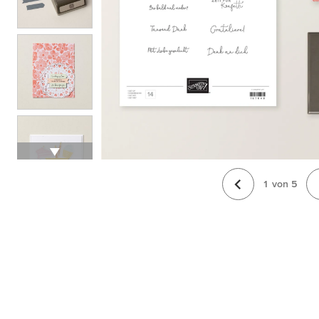
1
von
5