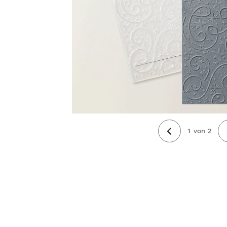
1
von
2