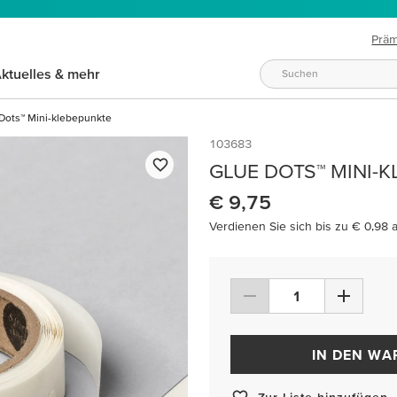
Prä
ktuelles & mehr
Dots™ Mini-klebepunkte
103683
GLUE DOTS™ MINI-
€ 9,75
Verdienen Sie sich bis zu € 0,98 
IN DEN W
Zur Liste hinzufügen