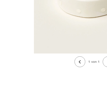
1
von
1