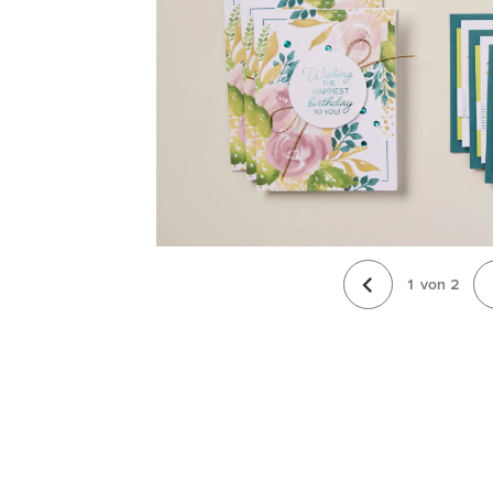
1
von
2