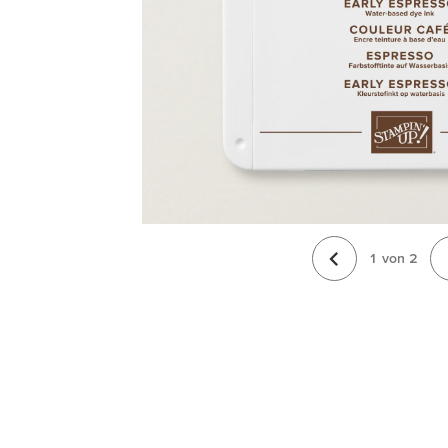
1
von
2