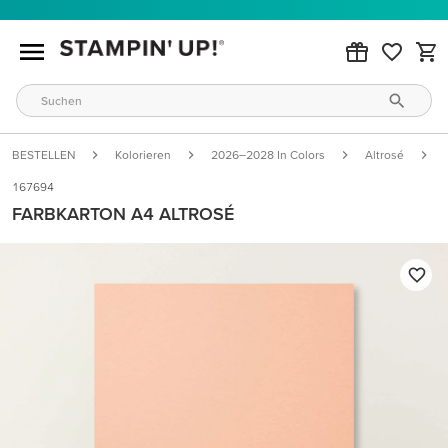
BESTELLEN
Kolorieren
2026–2028 In Colors
Altrosé
167694
FARBKARTON A4 ALTROSÉ