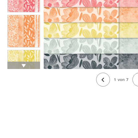
1
von
7