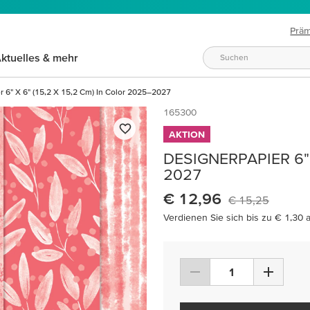
Prä
ktuelles & mehr
r 6" X 6" (15,2 X 15,2 Cm) In Color 2025–2027
165300
AKTION
DESIGNERPAPIER 6" 
2027
€ 12,96
€ 15,25
Verdienen Sie sich bis zu € 1,30 