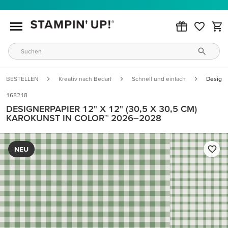
BESTELLEN
Kreativ nach Bedarf
Schnell und einfach
Designe
168218
DESIGNERPAPIER 12" X 12" (30,5 X 30,5 CM)
KAROKUNST IN COLOR™ 2026–2028
NEU