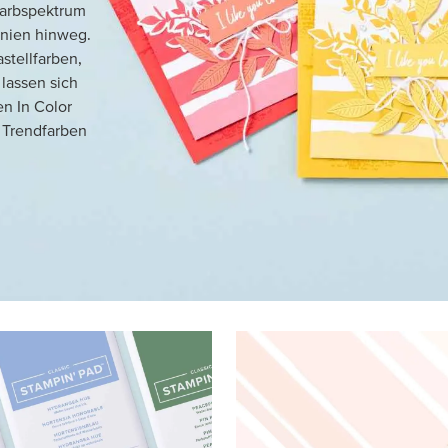
Farbspektrum
inien hinweg.
stellfarben,
lassen sich
n In Color
n Trendfarben