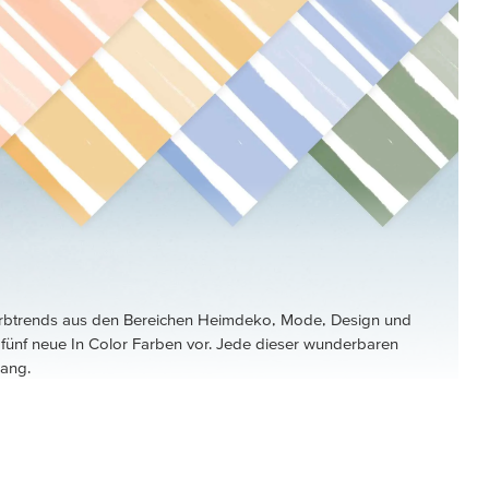
N
arbtrends aus den Bereichen Heimdeko, Mode, Design und
r fünf neue In Color Farben vor. Jede dieser wunderbaren
lang.