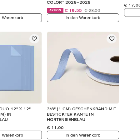
COLOR™ 2026–2028
€ 17,0
€ 19,55
€ 23,00
AKTION
n Warenkorb
In den Warenkorb
DUO 12" X 12"
3/8" (1 CM) GESCHENKBAND MIT
CM) IN
BESTICKTER KANTE IN
LAU
HORTENSIENBLAU
€ 11,00
n Warenkorb
In den Warenkorb