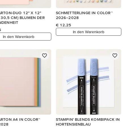
RTON-DUO 12" X 12"
SCHMETTERLINGE IN COLOR™
X 30,5 CM) BLUMEN DER
2026–2028
NDENHEIT
€ 12,25
5
In den Warenkorb
In den Warenkorb
RTON A4 IN COLOR™
STAMPIN’ BLENDS KOMBIPACK IN
2028
HORTENSIENBLAU