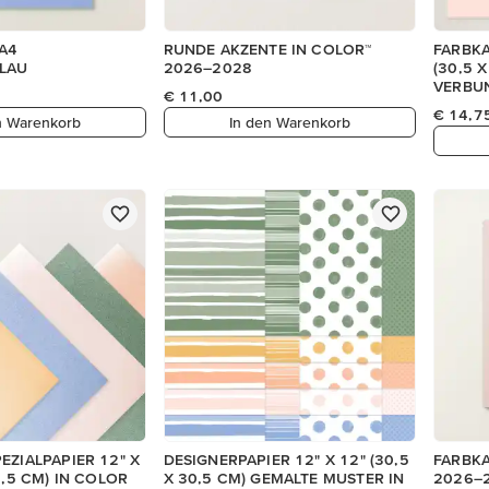
A4
RUNDE AKZENTE IN COLOR™
FARBKA
LAU
2026–2028
(30,5 
VERBU
€ 11,00
€ 14,7
n Warenkorb
In den Warenkorb
EZIALPAPIER 12" X
DESIGNERPAPIER 12" X 12" (30,5
FARBKA
0,5 CM) IN COLOR
X 30,5 CM) GEMALTE MUSTER IN
2026–